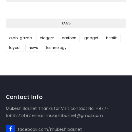
TAGS
ajab-gazab
blogger
cartoon
gadget
health
layout
news
technology
Contact Info
Mukesh Basnet Thanks for Visit contact No: +977-
9814272487 email: mukeshbasnet@gmail.com
facebook.com/mukesh.basnet